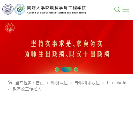
当前位置 :
首页
>
师资队伍
>
专职科研队伍
>
L
>
sha lu
>
教育及工作经历