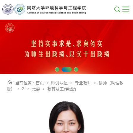
当前位置 :
首页
>
师资队伍
>
专业教师
>
讲师（助理教
授）
>
Z
>
张静
>
教育及工作经历