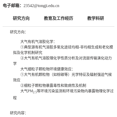
电子邮箱：
23542@tongji.edu.cn
研究方向
教育及工作经历
教学科研
研究方向：
大气有机气溶胶化学：
①典型源有机气溶胶多氧化途径均相-非均相生成和老化模
拟及化学机制研究
②大气有机气溶胶理化学性质分析及对流层传输演化动力
学
大气细粒子颗粒物环境健康效应：
①大气有机颗粒物（如棕碳等）光学特征及辐射强迫气候
效应
②细粒子颗粒物暴露毒性和致病性及机制
大气PM
等环境污染监测和环境污染物内暴露物理化学过
2.5
程
研究内容：