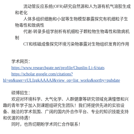
流动管反应系统(OFR)研究自然源和人为源有机气溶胶生成
和老化
人体多组织细胞和小鼠等生物模型暴露探究有机细粒子生
物毒性和致病性
代谢-转录多组学剖析有机细粒子颗粒物生物毒性和致病机
制
CT和核磁成像探究环境污染物暴露对生物组织发育的作用
学术网页：
https://www.researchgate.net/profile/Chunlin-Li-6/stats
https://scholar.google.com/citations?
hl=en&user=rULIzgkAAAAJ&view_op=list_works&sortby=pubdate
硕博招生：
欢迎对环境科学、大气化学、人群健康等研究领域充满憧憬和
兴
趣的青年学子加入到课题组研究生团队！我们将提供先进的实验设
备
、融洽的学术氛围
、广阔的国内外合作平台
、专业的知识技能支持
和优渥的待遇！
同时，也热切期盼学术同仁合作联系！