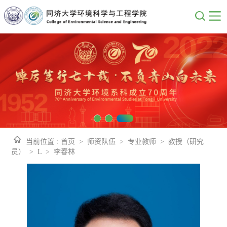
当前位置 :
首页
>
师资队伍
>
专业教师
>
教授（研究
员）
>
L
>
李春林