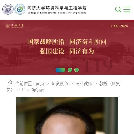
当前位置 :
首页
>
师资队伍
>
专业教师
>
教授（研究
员）
>
F
>
冯泉辰