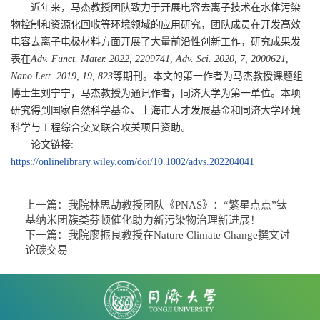
近年来，马杰教授团队致力于开展电容去离子技术在水体污染
物控制和资源化回收等环境领域的应用研究，团队成员在开发高效
电容去离子电极材料方面开展了大量前沿性创新工作，研究成果发
表在
Adv. Funct. Mater. 2022, 2209741
,
Adv. Sci. 2020, 7, 2000621
,
Nano Lett. 2019, 19, 823
等期刊。本文的第一作者为马杰教授课题组
博士生刘宁宁，马杰教授为通讯作者，同济大学为第一单位。本项
研究得到国家自然科学基金、上海市人才发展基金和同济大学环境
科学与工程综合交叉联合攻关项目资助。
论文链接
:
https://onlinelibrary.wiley.com/doi/10.1002/advs.202204041
上一篇：
我院林思劼教授团队《PNAS》：“繁星点点”钛
基纳米团簇类芬顿催化助力新污染物治理新进展！
下一篇：
我院廖振良教授在Nature Climate Change撰文讨
论碳交易