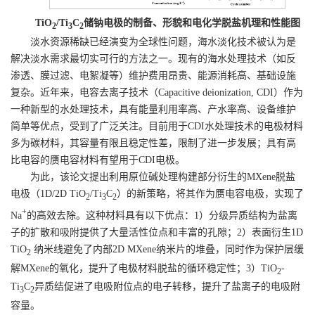
TiO
/Ti
C
储钠电极的制备、形貌和电化学脱盐机理和性能图
2
3
2
淡水资源稀缺已经演变为全球性问题，海水淡化技术被认为是
解决淡水需求最切实可行的方法之一。现有的海水处理技术（如反
渗透、膜过滤、电絮凝等）维护费用昂贵、能源消耗高、基础设施
复杂。近年来，电容去离子技术（
Capacitive deionization, CDI
）作为
一种新型的水处理技术，具有能量利用率高、产水率高、设备维护
简单等优点，受到了广泛关注。目前用于
CDI
水处理技术的电极材料
多为碳材料，其容量有限且稳定性差，限制了进一步发展；具有高
比电容的赝电容材料有望用于
CDI
电极。
为此，该论文提出利用原位碱处理构建部分衍生的
MXene
脱盐
电极（
1D/2D TiO
/Ti
C
）的新策略，将其作为赝电容电极，实现了
2
3
2
+
Na
的高效去除。这种材料具有以下优点：
1
）分级异质结构为盐离
子的扩散和吸附提供了大量活性位点和丰富的孔隙；
2
）表面衍生
1D
TiO
纳米线避免了内部
2D MXene
纳米片的堆叠，同时作为保护层缓
2
解
MXene
的氧化，提升了电极材料脱盐的循环稳定性；
3
）
TiO
-
2
Ti
C
异质结促进了电吸附位点的电子转移，提升了盐离子的电吸附
3
2
容量。