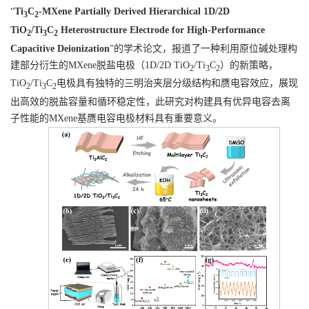
“
Ti
C
-MXene Partially Derived Hierarchical 1D/2D
3
2
TiO
/Ti
C
Heterostructure Electrode for High-Performance
2
3
2
Capacitive Deionization
”的学术论文，报道了一种利用原位碱处理构
建部分衍生的
MXene
脱盐电极（
1D/2D TiO
/Ti
C
）的新策略，
2
3
2
TiO
/Ti
C
电极具有独特的三明治夹层分级结构和赝电容效应，展现
2
3
2
出高效的脱盐容量和循环稳定性，此研究对构建具有优异电容去离
子性能的
MXene
基赝电容电极材料具有重要意义。