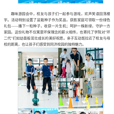
趣味游园会中，校友与孩子们一起参与游戏，欢声笑语回荡楼
宇。活动特别设置了盆栽种子作为奖品，获胜家庭可领取一份绿色
礼包——播下一粒种子，收获一片生机；呵护一株新绿，守护一方
家园。这份礼物不仅寓意环保理念的薪火相传，也寄托了学院对“环
二代”们如幼苗般茁壮成长的美好祝愿。亲子互动既拉近了校友与母
校的距离，也让孩子们感受到同济校园的独特魅力。