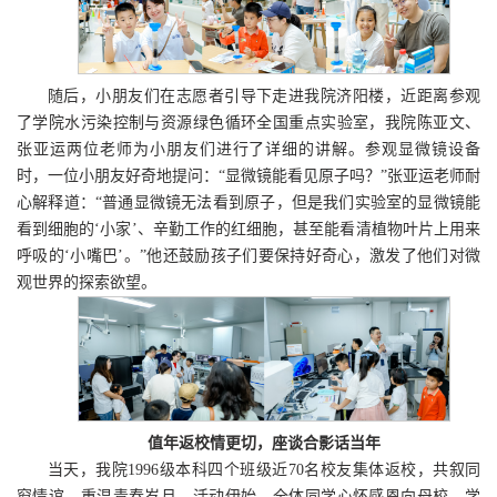
随后，小朋友们在志愿者引导下走进我院济阳楼，近距离参观
了学院水污染控制与资源绿色循环全国重点实验室，我院陈亚文、
张亚运两位老师为小朋友们进行了详细的讲解。参观显微镜设备
时，一位小朋友好奇地提问：“显微镜能看见原子吗？”张亚运老师耐
心解释道：“普通显微镜无法看到原子，但是我们实验室的显微镜能
看到细胞的‘小家’、辛勤工作的红细胞，甚至能看清植物叶片上用来
呼吸的‘小嘴巴’。”他还鼓励孩子们要保持好奇心，激发了他们对微
观世界的探索欲望。
值年返校情更切，座谈合影话当年
当天，我院1996级本科四个班级近70名校友集体返校，共叙同
窗情谊，重温青春岁月。活动伊始，全体同学心怀感恩向母校、学