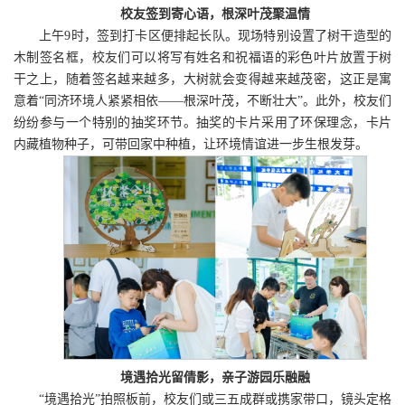
校友签到寄心语，根深叶茂聚温情
上午9时，签到打卡区便排起长队。现场特别设置了树干造型的
木制签名框，校友们可以将写有姓名和祝福语的彩色叶片放置于树
干之上，随着签名越来越多，大树就会变得越来越茂密，这正是寓
意着“同济环境人紧紧相依——根深叶茂，不断壮大”。此外，校友们
纷纷参与一个特别的抽奖环节。抽奖的卡片采用了环保理念，卡片
内藏植物种子，可带回家中种植，让环境情谊进一步生根发芽。
境遇拾光留倩影，亲子游园乐融融
“境遇拾光”拍照板前，校友们或三五成群或携家带口，镜头定格