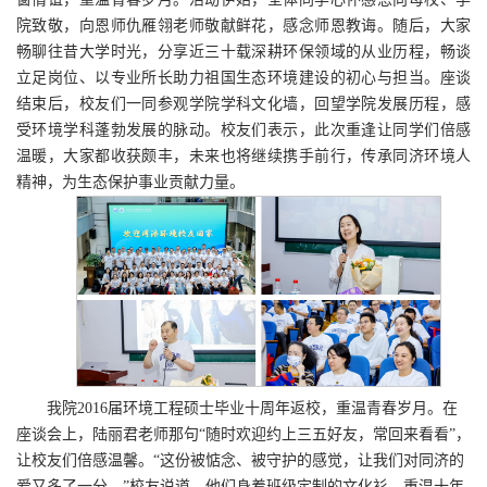
院致敬，向恩师仇雁翎老师敬献鲜花，感念师恩教诲。随后，大家
畅聊往昔大学时光，分享近三十载深耕环保领域的从业历程，畅谈
立足岗位、以专业所长助力祖国生态环境建设的初心与担当。座谈
结束后，校友们一同参观学院学科文化墙，回望学院发展历程，感
受环境学科蓬勃发展的脉动。校友们表示，此次重逢让同学们倍感
温暖，大家都收获颇丰，未来也将继续携手前行，传承同济环境人
精神，为生态保护事业贡献力量。
我院2016届环境工程硕士毕业十周年返校，重温青春岁月。在
座谈会上，陆丽君老师那句“随时欢迎约上三五好友，常回来看看”，
让校友们倍感温馨。“这份被惦念、被守护的感觉，让我们对同济的
爱又多了一分。”校友说道。他们身着班级定制的文化衫，重温十年